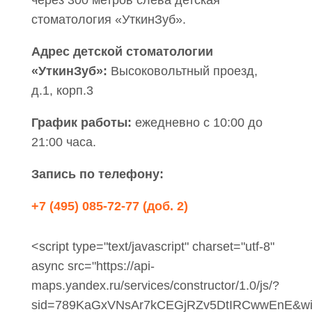
через 300 метров слева детская
стоматология «УткинЗуб».
Адрес детской стоматологии
«УткинЗуб»:
Высоковольтный проезд,
д.1, корп.3
График работы:
ежедневно с 10:00 до
21:00 часа.
Запись по телефону:
+7 (495) 085-72-77 (доб. 2)
<script type="text/javascript" charset="utf-8"
async src="https://api-
maps.yandex.ru/services/constructor/1.0/js/?
sid=789KaGxVNsAr7kCEGjRZv5DtIRCwwEnE&width