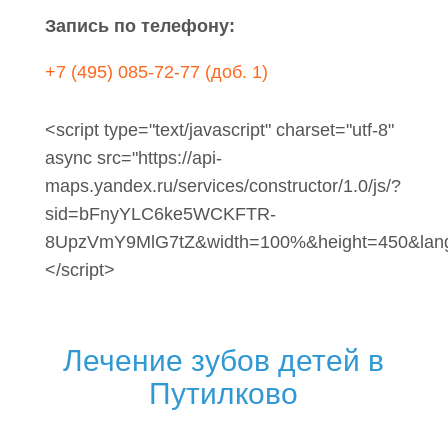
Запись по телефону:
+7 (495) 085-72-77 (доб. 1)
<script type="text/javascript" charset="utf-8"
async src="https://api-
maps.yandex.ru/services/constructor/1.0/js/?
sid=bFnyYLC6ke5WCKFTR-
8UpzVmY9MlG7tZ&width=100%&height=450&lang=
</script>
Лечение зубов детей в
Путилково