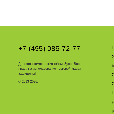
+7 (495) 085-72-77
У
Детская стоматология
«УткинЗуб»
. Все
права на использование торговой марки
защищены!
© 2013-2026.
Р