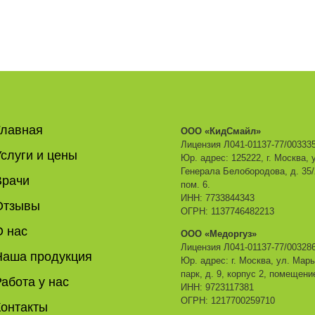
Главная
ООО «КидСмайл»
Лицензия Л041-01137-77/00333
слуги и цены
Юр. адрес: 125222, г. Москва, 
Генерала Белобородова, д. 35/2
Врачи
пом. 6.
ИНН: 7733844343
Отзывы
ОГРН: 1137746482213
О нас
ООО «Медоргуз»
Лицензия Л041-01137-77/00328
Наша продукция
Юр. адрес: г. Москва, ул. Мар
парк, д. 9, корпус 2, помещени
абота у нас
ИНН: 9723117381
ОГРН: 1217700259710
Контакты