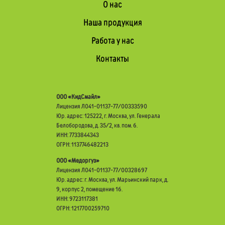
О нас
Наша продукция
Работа у нас
Контакты
ООО «КидСмайл»
Лицензия Л041-01137-77/00333590
Юр. адрес: 125222, г. Москва, ул. Генерала
Белобородова, д. 35/2, кв. пом. 6.
ИНН: 7733844343
ОГРН: 1137746482213
ООО «Медоргуз»
Лицензия Л041-01137-77/00328697
Юр. адрес: г. Москва, ул. Марьинский парк, д.
9, корпус 2, помещение 16.
ИНН: 9723117381
ОГРН: 1217700259710