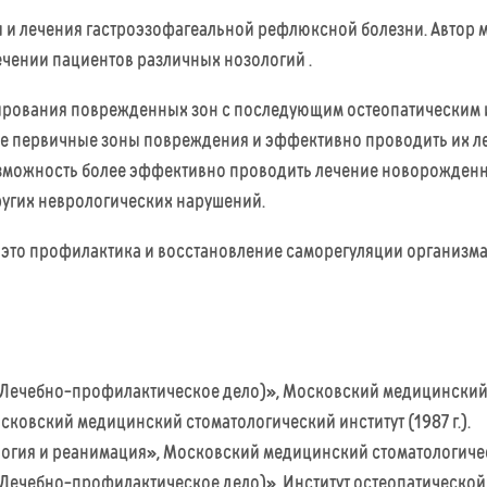
 и лечения гастроэзофагеальной рефлюксной болезни. Автор 
ечении пациентов различных нозологий .
тирования поврежденных зон с последующим остеопатическим 
е первичные зоны повреждения и эффективно проводить их 
возможность более эффективно проводить лечение новорожденн
ругих неврологических нарушений.
 это профилактика и восстановление саморегуляции организм
Лечебно-профилактическое дело)», Московский медицинский ст
ковский медицинский стоматологический институт (1987 г.).
огия и реанимация», Московский медицинский стоматологически
Лечебно-профилактическое дело)», Институт остеопатической 