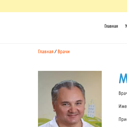
Главная
У
Главная
/
Врачи
М
Вра
Имее
При