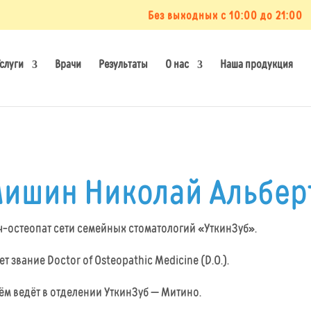
Без выходных с 10:00 до 21:00
слуги
Врачи
Результаты
О нас
Наша продукция
ишин Николай Альбер
ч-остеопат сети семейных стоматологий «УткинЗуб».
т звание Doctor of Osteopathic Medicine (D.O.).
ём ведёт в отделении УткинЗуб — Митино.