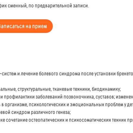
фик сменный, по предварительной записи.
Записаться на прием
-систем и лечение болевого синдрома после установки брекето
альные, структуральные, тканевые техники, биодинамику;
 и профилактики заболеваний позвоночника, суставов; измене
в организме, психологических и эмоциональных проблем у дет
евой синдром различного генеза;
ике сочетание остеопатических и психосоматических техник п