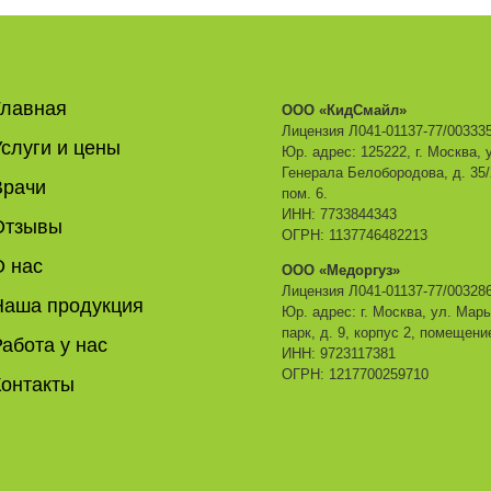
Главная
ООО «КидСмайл»
Лицензия Л041-01137-77/00333
слуги и цены
Юр. адрес: 125222, г. Москва, 
Генерала Белобородова, д. 35/2
Врачи
пом. 6.
ИНН: 7733844343
Отзывы
ОГРН: 1137746482213
О нас
ООО «Медоргуз»
Лицензия Л041-01137-77/00328
Наша продукция
Юр. адрес: г. Москва, ул. Мар
парк, д. 9, корпус 2, помещени
абота у нас
ИНН: 9723117381
ОГРН: 1217700259710
Контакты